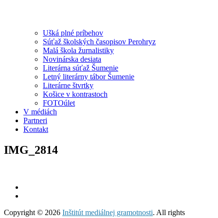
Ušká plné príbehov
Súťaž školských časopisov Perohryz
Malá škola žurnalistiky
Novinárska desiata
Literárna súťaž Šumenie
Letný literárny tábor Šumenie
Literárne štvrtky
Košice v kontrastoch
FOTOúlet
V médiách
Partneri
Kontakt
IMG_2814
Copyright © 2026
Inštitút mediálnej gramotnosti
. All rights