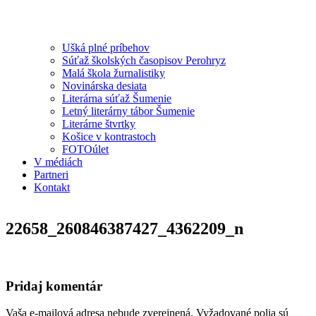
Ušká plné príbehov
Súťaž školských časopisov Perohryz
Malá škola žurnalistiky
Novinárska desiata
Literárna súťaž Šumenie
Letný literárny tábor Šumenie
Literárne štvrtky
Košice v kontrastoch
FOTOúlet
V médiách
Partneri
Kontakt
22658_260846387427_4362209_n
Pridaj komentár
Vaša e-mailová adresa nebude zverejnená.
Vyžadované polia sú