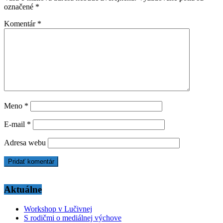
označené
*
Komentár
*
Meno
*
E-mail
*
Adresa webu
Aktuálne
Workshop v Lučivnej
S rodičmi o mediálnej výchove