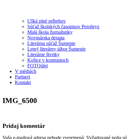
Ušká plné príbehov
Súťaž školských časopisov Perohryz
Malá škola žurnalistiky
Novinárska desiata
Literárna súťaž Šumenie
Letný literárny tábor Šumenie
Literárne štvrtky
Košice v kontrastoch
FOTOúlet
V médiách
Partneri
Kontakt
IMG_6500
Pridaj komentár
Vaša e-mailová adresa nebude zverejnená.
Vyžadované polia sú