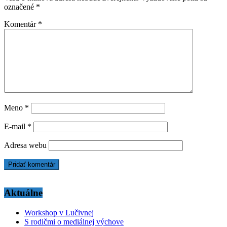
označené
*
Komentár
*
Meno
*
E-mail
*
Adresa webu
Aktuálne
Workshop v Lučivnej
S rodičmi o mediálnej výchove